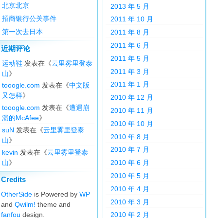
北京北京
2013 年 5 月
招商银行公关事件
2011 年 10 月
第一次去日本
2011 年 8 月
2011 年 6 月
近期评论
2011 年 5 月
运动鞋
发表在《
云里雾里登泰
2011 年 3 月
山
》
2011 年 1 月
tooogle.com
发表在《
中文版
又怎样
》
2010 年 12 月
tooogle.com
发表在《
遭遇崩
2010 年 11 月
溃的McAfee
》
2010 年 10 月
suN
发表在《
云里雾里登泰
2010 年 8 月
山
》
2010 年 7 月
kevin
发表在《
云里雾里登泰
山
》
2010 年 6 月
2010 年 5 月
Credits
2010 年 4 月
OtherSide
is Powered by
WP
2010 年 3 月
and
Qwilm!
theme and
fanfou
design.
2010 年 2 月