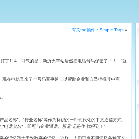
有关tag插件：Simple Tags
»
打了114，可气的是，新沂火车站居然把电话号码保密了！！ （就
找。现在电信又来了个号码百事通，以帮助企业和自己挖掘其中商
名。
、 “产品名称”、“行业名称”等作为标识的一种现代化的中文通信方式。
业的“电话实名”，即可与企业通话。所谓“记得住 找得到！”
文字的记忆远大于对数字的记忆。这样，人们再也不用记忆各种冗长