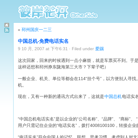
«
邳州国庆一二三
中国总机-免费电话实名
9 10 月, 2007 at 下午6:31 · Filed under
爱踢
这次回家，回来的时候遇到一点小麻烦，就是车票买不到。于是
这样还想和邳州挣东陇海第三大市？下辈子吧）
一般企业、机关、单位等都会在114“挂个号”，以方便别人寻
机。
现在，又有一种新的通讯方式出来了，这就是
中国总机
电话实
“中国总机电话实名”是以企业的“公司名称”、“品牌”、 “商标”
用户只需记住企业的“电话实名”，拨打4008100100，转接企
“电话实名”符合中国人的记忆、联想、思考习惯，考虑到人对