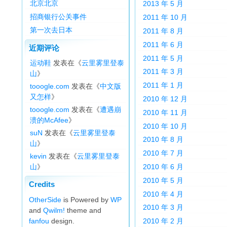
北京北京
2013 年 5 月
招商银行公关事件
2011 年 10 月
第一次去日本
2011 年 8 月
2011 年 6 月
近期评论
2011 年 5 月
运动鞋
发表在《
云里雾里登泰
2011 年 3 月
山
》
2011 年 1 月
tooogle.com
发表在《
中文版
又怎样
》
2010 年 12 月
tooogle.com
发表在《
遭遇崩
2010 年 11 月
溃的McAfee
》
2010 年 10 月
suN
发表在《
云里雾里登泰
2010 年 8 月
山
》
2010 年 7 月
kevin
发表在《
云里雾里登泰
山
》
2010 年 6 月
2010 年 5 月
Credits
2010 年 4 月
OtherSide
is Powered by
WP
2010 年 3 月
and
Qwilm!
theme and
fanfou
design.
2010 年 2 月