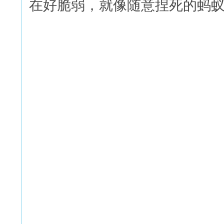
在好脆弱，就像随意捏死的蚂