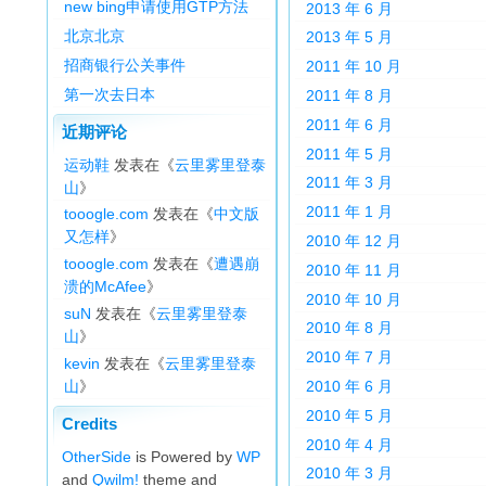
new bing申请使用GTP方法
2013 年 6 月
北京北京
2013 年 5 月
招商银行公关事件
2011 年 10 月
第一次去日本
2011 年 8 月
2011 年 6 月
近期评论
2011 年 5 月
运动鞋
发表在《
云里雾里登泰
2011 年 3 月
山
》
2011 年 1 月
tooogle.com
发表在《
中文版
又怎样
》
2010 年 12 月
tooogle.com
发表在《
遭遇崩
2010 年 11 月
溃的McAfee
》
2010 年 10 月
suN
发表在《
云里雾里登泰
2010 年 8 月
山
》
2010 年 7 月
kevin
发表在《
云里雾里登泰
山
》
2010 年 6 月
2010 年 5 月
Credits
2010 年 4 月
OtherSide
is Powered by
WP
2010 年 3 月
and
Qwilm!
theme and