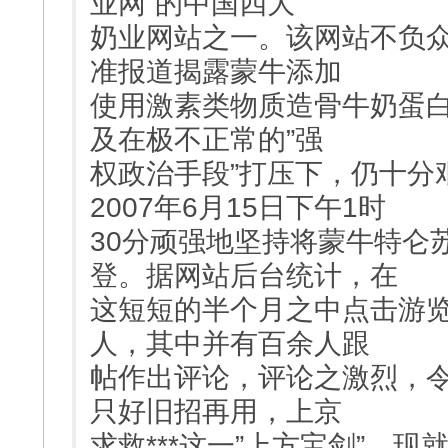
业网”的中国四大
奶业网站之一。该网站不负
准报道揭露蒙牛添加
使用激素类物质造骨牛奶蛋白I
及在极不正常的”强
权政治手段”打压下，仍十分艰
2007年6月15日下午1时
30分顽强地坚持将蒙牛特仑苏
登。据网站后台统计，在
这短短的半个月之中点击游览
人，其中并有百余人跟
帖作出评论，评论之激烈，
只好旧招再用，上京
求救***这一”上方宝剑”。