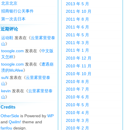
北京北京
2013 年 5 月
招商银行公关事件
2011 年 10 月
第一次去日本
2011 年 8 月
2011 年 6 月
近期评论
2011 年 5 月
运动鞋
发表在《
云里雾里登泰
2011 年 3 月
山
》
2011 年 1 月
tooogle.com
发表在《
中文版
又怎样
》
2010 年 12 月
tooogle.com
发表在《
遭遇崩
2010 年 11 月
溃的McAfee
》
2010 年 10 月
suN
发表在《
云里雾里登泰
2010 年 8 月
山
》
2010 年 7 月
kevin
发表在《
云里雾里登泰
山
》
2010 年 6 月
2010 年 5 月
Credits
2010 年 4 月
OtherSide
is Powered by
WP
2010 年 3 月
and
Qwilm!
theme and
fanfou
design.
2010 年 2 月