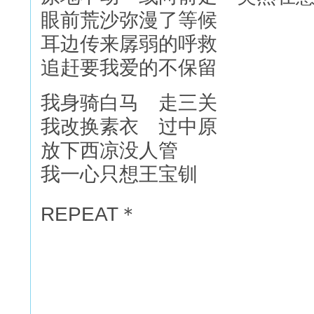
眼前荒沙弥漫了等候
耳边传来孱弱的呼救
追赶要我爱的不保留
我身骑白马 走三关
我改换素衣 过中原
放下西凉没人管
我一心只想王宝钏
REPEAT＊