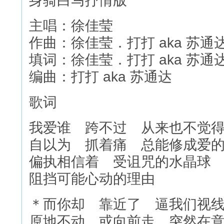
身骑白马抒情版
主唱：徐佳莹
作曲：徐佳莹．打打 aka 苏通
填词：徐佳莹．打打 aka 苏通
编曲：打打 aka 苏通达
歌词
我爱谁 跨不过 从来也不觉
自以为 抓着痛 总能修成爱
偏执相信着 受诅咒的水晶球
阻挡可能心动的理由
＊而你却 靠近了 逼我们视
原地不动 或向前走 突然在