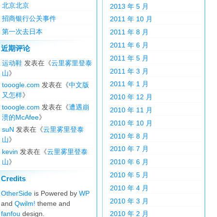
北京北京
2013 年 5 月
招商银行公关事件
2011 年 10 月
第一次去日本
2011 年 8 月
2011 年 6 月
近期评论
2011 年 5 月
运动鞋
发表在《
云里雾里登泰
2011 年 3 月
山
》
2011 年 1 月
tooogle.com
发表在《
中文版
又怎样
》
2010 年 12 月
tooogle.com
发表在《
遭遇崩
2010 年 11 月
溃的McAfee
》
2010 年 10 月
suN
发表在《
云里雾里登泰
2010 年 8 月
山
》
2010 年 7 月
kevin
发表在《
云里雾里登泰
山
》
2010 年 6 月
2010 年 5 月
Credits
2010 年 4 月
OtherSide
is Powered by
WP
2010 年 3 月
and
Qwilm!
theme and
fanfou
design.
2010 年 2 月