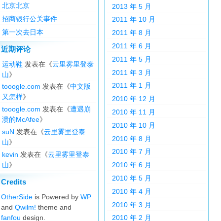
北京北京
2013 年 5 月
招商银行公关事件
2011 年 10 月
第一次去日本
2011 年 8 月
2011 年 6 月
近期评论
2011 年 5 月
运动鞋
发表在《
云里雾里登泰
2011 年 3 月
山
》
2011 年 1 月
tooogle.com
发表在《
中文版
又怎样
》
2010 年 12 月
tooogle.com
发表在《
遭遇崩
2010 年 11 月
溃的McAfee
》
2010 年 10 月
suN
发表在《
云里雾里登泰
2010 年 8 月
山
》
2010 年 7 月
kevin
发表在《
云里雾里登泰
山
》
2010 年 6 月
2010 年 5 月
Credits
2010 年 4 月
OtherSide
is Powered by
WP
2010 年 3 月
and
Qwilm!
theme and
fanfou
design.
2010 年 2 月