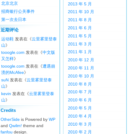
北京北京
2013 年 5 月
招商银行公关事件
2011 年 10 月
第一次去日本
2011 年 8 月
2011 年 6 月
近期评论
2011 年 5 月
运动鞋
发表在《
云里雾里登泰
2011 年 3 月
山
》
2011 年 1 月
tooogle.com
发表在《
中文版
又怎样
》
2010 年 12 月
tooogle.com
发表在《
遭遇崩
2010 年 11 月
溃的McAfee
》
2010 年 10 月
suN
发表在《
云里雾里登泰
2010 年 8 月
山
》
2010 年 7 月
kevin
发表在《
云里雾里登泰
山
》
2010 年 6 月
2010 年 5 月
Credits
2010 年 4 月
OtherSide
is Powered by
WP
2010 年 3 月
and
Qwilm!
theme and
fanfou
design.
2010 年 2 月