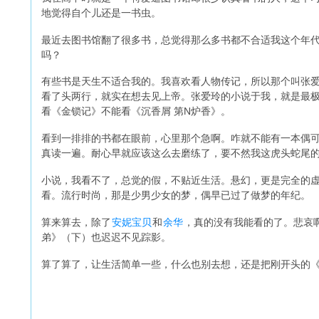
地觉得自个儿还是一书虫。
最近去图书馆翻了很多书，总觉得那么多书都不合适我这个年
吗？
有些书是天生不适合我的。我喜欢看人物传记，所以那个叫张
看了头两行，就实在想去见上帝。张爱玲的小说于我，就是最
看《金锁记》不能看《沉香屑 第N炉香》。
看到一排排的书都在眼前，心里那个急啊。咋就不能有一本偶
真读一遍。耐心早就应该这么去磨练了，要不然我这虎头蛇尾
小说，我看不了，总觉的假，不贴近生活。悬幻，更是完全的
看。流行时尚，那是少男少女的梦，偶早已过了做梦的年纪。
算来算去，除了
安妮宝贝
和
余华
，真的没有我能看的了。悲哀
弟》（下）也迟迟不见踪影。
算了算了，让生活简单一些，什么也别去想，还是把刚开头的