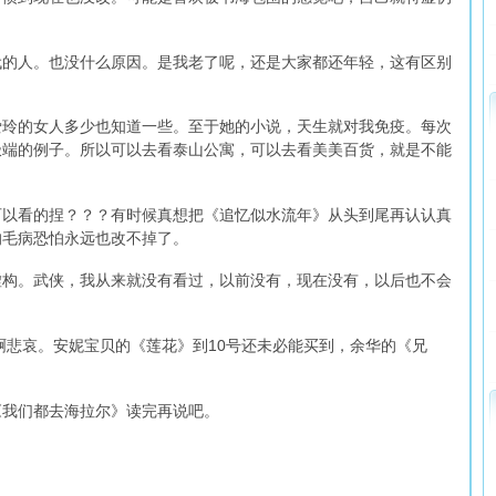
代的人。也没什么原因。是我老了呢，还是大家都还年轻，这有区别
爱玲的女人多少也知道一些。至于她的小说，天生就对我免疫。每次
极端的例子。所以可以去看泰山公寓，可以去看美美百货，就是不能
可以看的捏？？？有时候真想把《追忆似水流年》从头到尾再认认真
的毛病恐怕永远也改不掉了。
虚构。武侠，我从来就没有看过，以前没有，现在没有，以后也不会
啊悲哀。安妮宝贝的《莲花》到10号还未必能买到，余华的《兄
《我们都去海拉尔》读完再说吧。