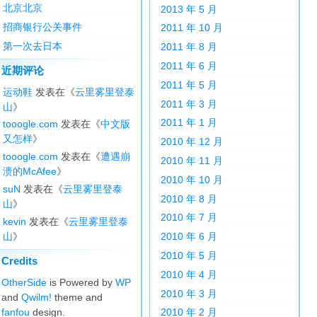
北京北京
2013 年 5 月
招商银行公关事件
2011 年 10 月
第一次去日本
2011 年 8 月
2011 年 6 月
近期评论
2011 年 5 月
运动鞋
发表在《
云里雾里登泰
2011 年 3 月
山
》
2011 年 1 月
tooogle.com
发表在《
中文版
又怎样
》
2010 年 12 月
tooogle.com
发表在《
遭遇崩
2010 年 11 月
溃的McAfee
》
2010 年 10 月
suN
发表在《
云里雾里登泰
2010 年 8 月
山
》
2010 年 7 月
kevin
发表在《
云里雾里登泰
山
》
2010 年 6 月
2010 年 5 月
Credits
2010 年 4 月
OtherSide
is Powered by
WP
2010 年 3 月
and
Qwilm!
theme and
fanfou
design.
2010 年 2 月