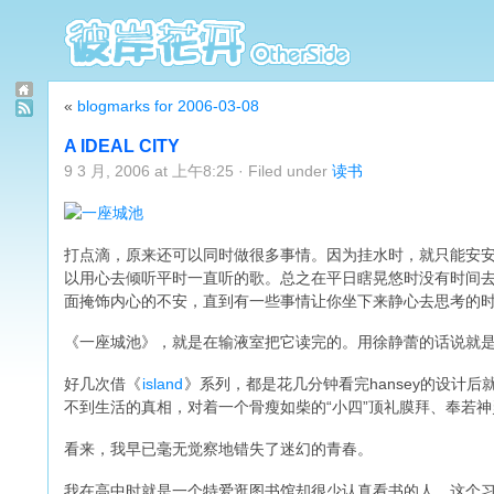
«
blogmarks for 2006-03-08
A IDEAL CITY
9 3 月, 2006 at 上午8:25 · Filed under
读书
打点滴，原来还可以同时做很多事情。因为挂水时，就只能安
以用心去倾听平时一直听的歌。总之在平日瞎晃悠时没有时间
面掩饰内心的不安，直到有一些事情让你坐下来静心去思考的
《一座城池》，就是在输液室把它读完的。用徐静蕾的话说就是
好几次借《
island
》系列，都是花几分钟看完hansey的设计
不到生活的真相，对着一个骨瘦如柴的“小四”顶礼膜拜、奉若神
看来，我早已毫无觉察地错失了迷幻的青春。
我在高中时就是一个特爱逛图书馆却很少认真看书的人，这个