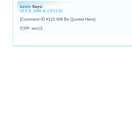
kevin
Says:
10 3 月, 2006 at 上午11:32
[Comment ID #110 Will Be Quoted Here]
打PP :em12: