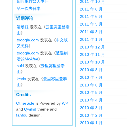
招商银行公关事件
2011 年 10 月
第一次去日本
2011 年 8 月
2011 年 6 月
近期评论
2011 年 5 月
运动鞋
发表在《
云里雾里登泰
2011 年 3 月
山
》
2011 年 1 月
tooogle.com
发表在《
中文版
又怎样
》
2010 年 12 月
tooogle.com
发表在《
遭遇崩
2010 年 11 月
溃的McAfee
》
2010 年 10 月
suN
发表在《
云里雾里登泰
2010 年 8 月
山
》
2010 年 7 月
kevin
发表在《
云里雾里登泰
山
》
2010 年 6 月
2010 年 5 月
Credits
2010 年 4 月
OtherSide
is Powered by
WP
2010 年 3 月
and
Qwilm!
theme and
fanfou
design.
2010 年 2 月
2010 年 1 月