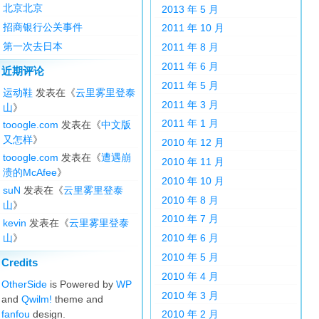
北京北京
2013 年 5 月
招商银行公关事件
2011 年 10 月
第一次去日本
2011 年 8 月
2011 年 6 月
近期评论
2011 年 5 月
运动鞋
发表在《
云里雾里登泰
2011 年 3 月
山
》
2011 年 1 月
tooogle.com
发表在《
中文版
又怎样
》
2010 年 12 月
tooogle.com
发表在《
遭遇崩
2010 年 11 月
溃的McAfee
》
2010 年 10 月
suN
发表在《
云里雾里登泰
2010 年 8 月
山
》
2010 年 7 月
kevin
发表在《
云里雾里登泰
山
》
2010 年 6 月
2010 年 5 月
Credits
2010 年 4 月
OtherSide
is Powered by
WP
2010 年 3 月
and
Qwilm!
theme and
fanfou
design.
2010 年 2 月