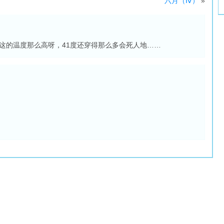
六月（Ⅳ）
»
这的温度那么高呀，41度还穿得那么多会死人地……