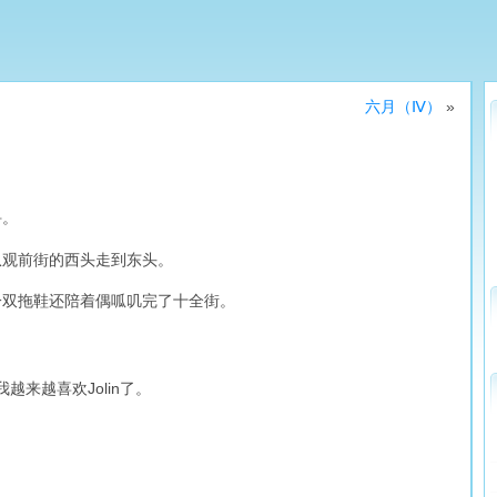
六月（Ⅳ）
»
浔。
从观前街的西头走到东头。
一双拖鞋还陪着偶呱叽完了十全街。
来越喜欢Jolin了。