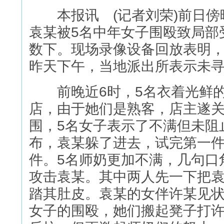
本报讯 (记者刘荣)前日傍
袁某被5名中年女子围殴致局部
数下。现场录像设备回放表明，
昨天下午，当地派出所表示未
前晚近6时，5名衣着光鲜的
店，由于她们是熟客，店主遂
围，5名女子表示了不满但未阻
布，袁某躲了进去，试完第一
件。5名师奶更加不满，几句口
攻击袁某。其中两人先一下把
踏其肚皮。袁某的女伴许某见状
女子的围殴，她们搬起凳子打许